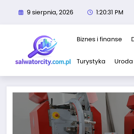
Przejdź
do
9 sierpnia, 2026
1:20:32 PM
treści
Biznes i finanse
Turystyka
Uroda