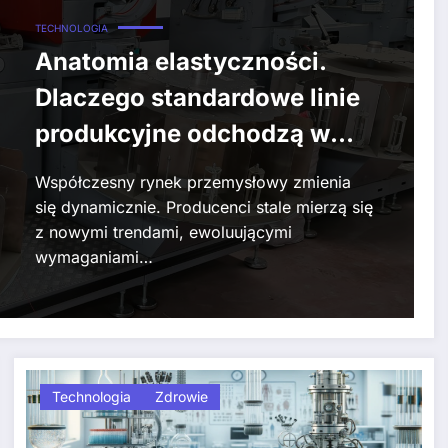
TECHNOLOGIA
Anatomia elastyczności.
Dlaczego standardowe linie
produkcyjne odchodzą w
przeszłość na rzecz
Współczesny rynek przemysłowy zmienia
systemów szytych na
się dynamicznie. Producenci stale mierzą się
z nowymi trendami, ewoluującymi
miarę?
wymaganiami…
Technologia
Zdrowie