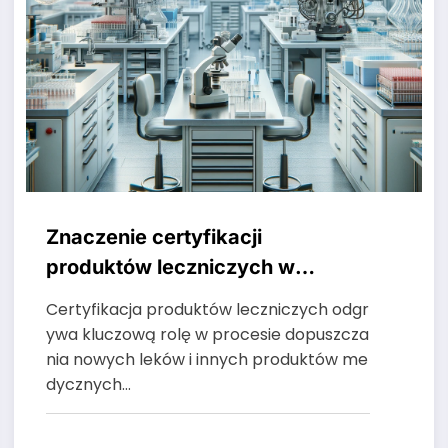
Znaczenie certyfikacji
produktów leczniczych w
zapewnieniu bezpieczeństwa i
Certyfikacja produktów leczniczych odgr
skuteczności
ywa kluczową rolę w procesie dopuszcza
nia nowych leków i innych produktów me
dycznych…