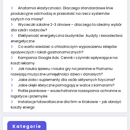
Anatomia elastyczności. Dlaczego standardowe linie
produkcyjne odchodzą w przeszłość na rzecz systemów
szytych na miarę?
Wycieczki szkolne 2-3 dniowe – dlaczego to idealny wybór
dla szkół i rodziców?
Efektywność energetyczna budynków: Audyty i świadectwa
energetyczne
Co warto wiedzieć o chłodniczym wyposażeniu sklepów
spożywczych i lokali gastronomicznych?
Kampania Google Ads: Cennik i czynniki wpływające na
koszt reklamy
Jak nauka śpiewu i nauka gry na pianinie w Poznaniu
rozwijają muzyczne umiejętności dzieci i dorosłych?
Jakie zioła i suplementy dla osób aktywnych fizycznie?
Jakie olejki eteryczne pomagają w walce z komarami?
Profile piankowe – wszechstronne rozwiązania ochronne w
logistyce i przemyśle
Instalacje fotowoltaiczne dla firm w Krakowie – jak obniżyć
koszty energii
Kategorie