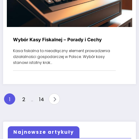
Wybór Kasy Fiskalnej – Porady i Cechy
Kasa fiskalna to nieodłączny element prowadzenia
działalności gospodarczej w Polsce. Wybór kasy
stanowi istotny krok…
Stronicowanie
1
2
14
…
wpisów
Najnowsze artykuły