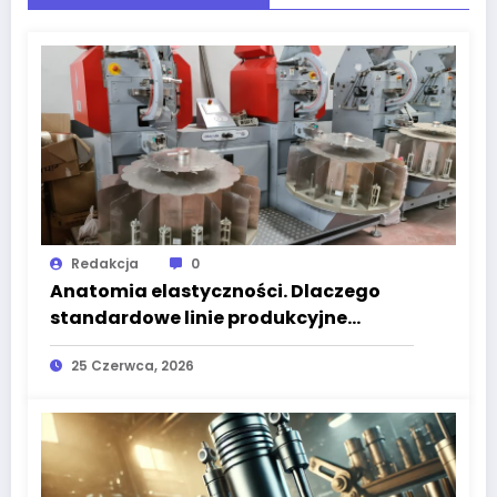
Redakcja
0
Anatomia elastyczności. Dlaczego
standardowe linie produkcyjne
odchodzą w przeszłość na rzecz
25 Czerwca, 2026
systemów szytych na miarę?