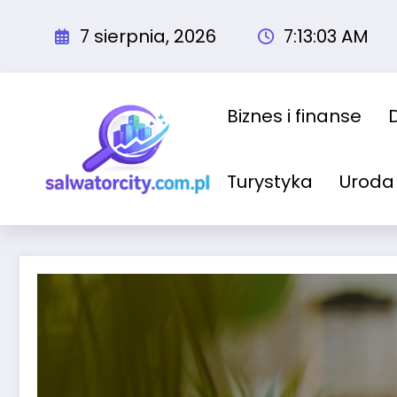
Przejdź
do
7 sierpnia, 2026
7:13:04 AM
treści
Biznes i finanse
Turystyka
Uroda