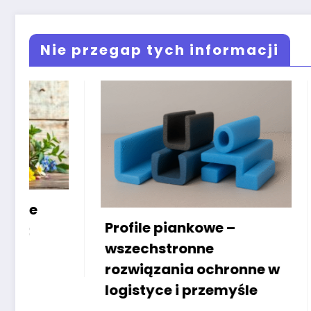
systemów szytych na
miarę?
Nie przegap tych informacji
Profile piankowe –
Instalacje
wszechstronne
fotowolta
rozwiązania ochronne w
w Krakowi
logistyce i przemyśle
koszty ene