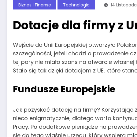
Biznes I Finanse
Technologia
14 Listopada
Dotacje dla firmy z U
Wejście do Unii Europejskiej otworzyło Polak
szczególności, jeżeli chodzi o prowadzenie dz
tej pory nie miało szans na otwarcie własnej
Stało się tak dzięki dotacjom z UE, które sta
Fundusze Europejskie
Jak pozyskać dotację na firmę? Korzystając 
nieco enigmatycznie, dlatego warto kontynu
Pracy. Po dodatkowe pieniądze na prowadzen
się do tego właśnie urzędu, który wspiera mł