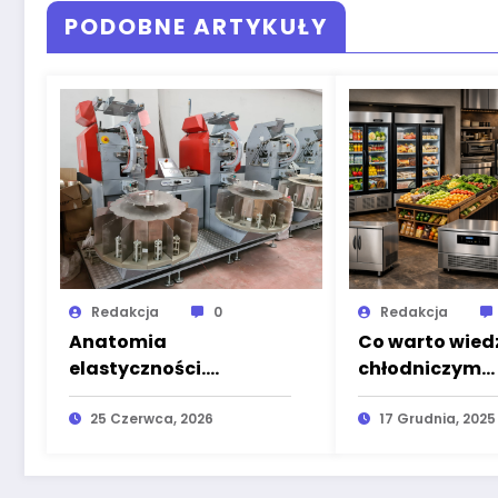
PODOBNE ARTYKUŁY
Redakcja
0
Redakcja
Anatomia
Co warto wiedz
elastyczności.
chłodniczym
Dlaczego
wyposażeniu 
standardowe linie
25 Czerwca, 2026
spożywczych i 
17 Grudnia, 2025
produkcyjne odchodzą
gastronomicz
w przeszłość na rzecz