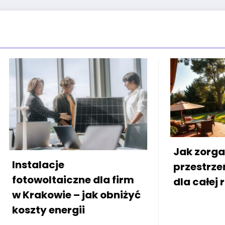
Jak zorganizować
przestrzeń wokół dom
iczne dla firm
dla całej rodziny
e – jak obniżyć
rgii