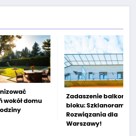
Zwi
Zadaszenie balkonu w
u
ogr
bloku: Szklanorama –
wsp
Rozwiązania dla
mia
Warszawy!