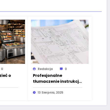
0
Redakcja
0
ieć o
Profesjonalne
tłumaczenie instrukcji
sklepów
obsługi z elementami
lokali
graficznymi –
13 Sierpnia, 2025
nych?
wyzwania, proces i
dobre praktyki