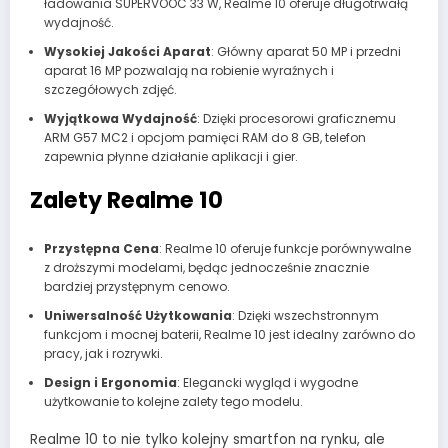
ładowania SUPERVOOC 33 W, Realme 10 oferuje długotrwałą
wydajność.
Wysokiej Jakości Aparat
: Główny aparat 50 MP i przedni
aparat 16 MP pozwalają na robienie wyraźnych i
szczegółowych zdjęć.
Wyjątkowa Wydajność
: Dzięki procesorowi graficznemu
ARM G57 MC2 i opcjom pamięci RAM do 8 GB, telefon
zapewnia płynne działanie aplikacji i gier.
Zalety Realme 10
Przystępna Cena
: Realme 10 oferuje funkcje porównywalne
z droższymi modelami, będąc jednocześnie znacznie
bardziej przystępnym cenowo.
Uniwersalność Użytkowania
: Dzięki wszechstronnym
funkcjom i mocnej baterii, Realme 10 jest idealny zarówno do
pracy, jak i rozrywki.
Design i Ergonomia
: Elegancki wygląd i wygodne
użytkowanie to kolejne zalety tego modelu.
Realme 10 to nie tylko kolejny smartfon na rynku, ale