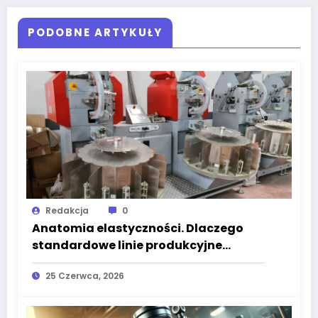
PODOBNE ARTYKUŁY
Redakcja
0
Anatomia elastyczności. Dlaczego
standardowe linie produkcyjne
odchodzą w przeszłość na rzecz
25 Czerwca, 2026
systemów szytych na miarę?