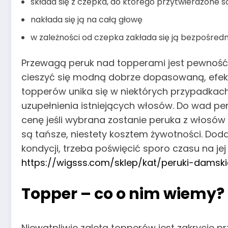
składa się z czepka, do którego przytwierdzone s
nakłada się ją na całą głowę
w zależności od czepka zakłada się ją bezpośredni
Przewagą peruk nad topperami jest pewność,
cieszyć się modną dobrze dopasowaną, efekt
topperów unika się w niektórych przypadkach
uzupełnienia istniejących włosów. Do wad pe
cenę jeśli wybrana zostanie peruka z włosów
są tańsze, niestety kosztem żywotności. Dod
kondycji, trzeba poświęcić sporo czasu na jej
https://wigsss.com/sklep/kat/peruki-damski
Topper – co o nim wiemy?
Niewątpliwie zaletą topperów jest zakrycie 