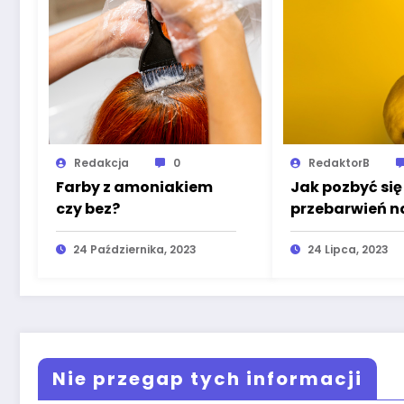
Redakcja
0
RedaktorB
Farby z amoniakiem
Jak pozbyć się
czy bez?
przebarwień n
skórze? Poznaj
24 Października, 2023
skuteczne spo
24 Lipca, 2023
Nie przegap tych informacji