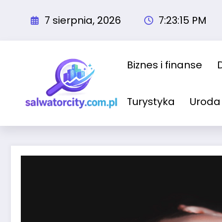
Przejdź
do
7 sierpnia, 2026
7:23:16 PM
treści
Biznes i finanse
Turystyka
Uroda