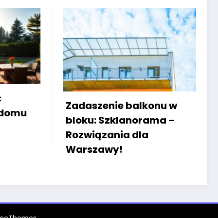
Związki mikoryzow
enie balkonu w
ogrodach miejskich
 Szklanorama –
wspierać zieleń w
zania dla
miastach?
awy!
iceThemes