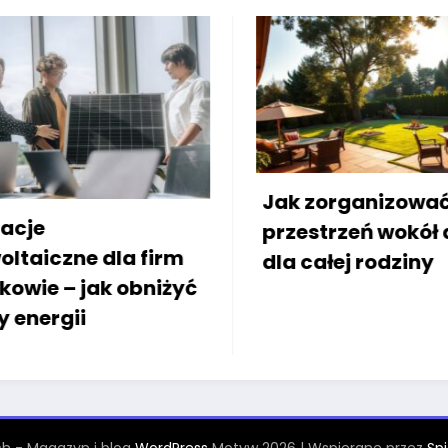
Jak zorganizować
Zadasz
przestrzeń wokół domu
bloku:
dla całej rodziny
Rozwią
Warsz
h - Magazyn i blog
WordPress
Motyw 2026 | Wspierane przez
Sp