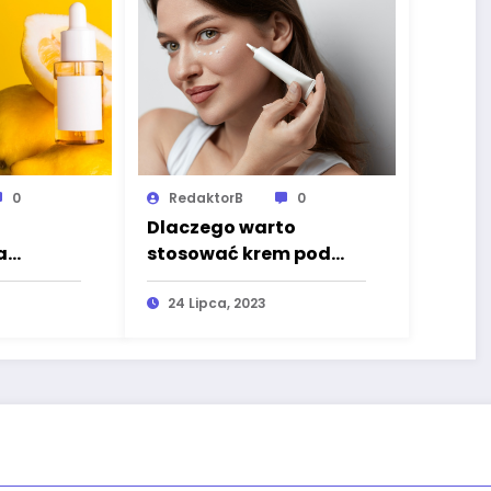
0
RedaktorB
0
Dlaczego warto
a
stosować krem pod
cie
oczy?
soby
24 Lipca, 2023