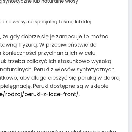
ą syntetyczne lub naturalne włosy
o na włosy, na specjalną taśmę lub klej
 że gdy dobrze się je zamocuje to można
owną fryzurą. W przeciwieństwie do
 konieczności przycinania ich w celu
ruk trzeba zaliczyć ich stosunkowo wysoką
 naturalnych. Peruki z włosów syntetycznych
atkowo, aby długo cieszyć się peruką w dobrej
 pielęgnację. Peruki dostępne są w sklepie
e/rodzaj/peruki-z-lace-front/
.
przerzedzonych obszarów w okolicach czubka