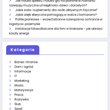
Jak nauka śpiewu i nauka gry na pianinie w Poznaniu
rozwijają muzyczne umiejętności dzieci i dorosłych?
Jakie zioła i suplementy dla osób aktywnych fizycznie?
Jakie olejki eteryczne pomagają w walce z komarami?
Profile piankowe – wszechstronne rozwiązania ochronne w
logistyce i przemyśle
Instalacje fotowoltaiczne dla firm w Krakowie – jak obniżyć
koszty energii
Kategorie
Biznes i finanse
Dom i ogród
Informacje
IT
Marketing
Moda
Motoryzacja
Praca
Rozrywka
Ślub
Sport