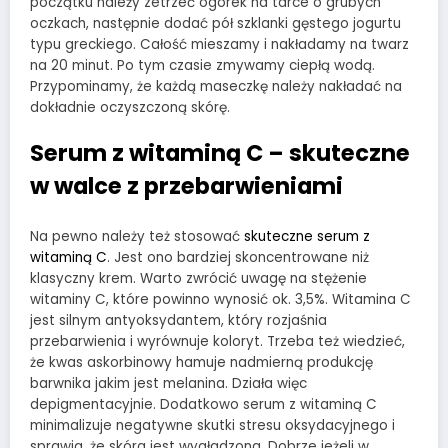
początku należy zetrzeć ogórek na tarce o grubych
oczkach, następnie dodać pół szklanki gęstego jogurtu
typu greckiego. Całość mieszamy i nakładamy na twarz
na 20 minut. Po tym czasie zmywamy ciepłą wodą.
Przypominamy, że każdą maseczkę należy nakładać na
dokładnie oczyszczoną skórę.
Serum z witaminą C – skuteczne
w walce z przebarwieniami
Na pewno należy też stosować
skuteczne serum z
witaminą C
. Jest ono bardziej skoncentrowane niż
klasyczny krem. Warto zwrócić uwagę na stężenie
witaminy C, które powinno wynosić ok. 3,5%. Witamina C
jest silnym antyoksydantem, który rozjaśnia
przebarwienia i wyrównuje koloryt. Trzeba też wiedzieć,
że kwas askorbinowy hamuje nadmierną produkcję
barwnika jakim jest melanina. Działa więc
depigmentacyjnie. Dodatkowo serum z witaminą C
minimalizuje negatywne skutki stresu oksydacyjnego i
sprawia, że skóra jest wygładzona. Dobrze jeżeli w