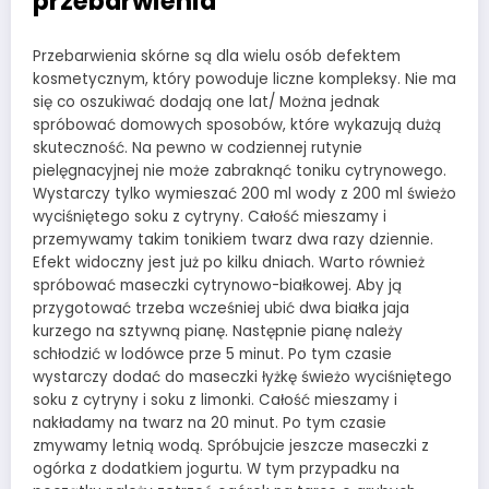
przebarwienia
Przebarwienia skórne są dla wielu osób defektem
kosmetycznym, który powoduje liczne kompleksy. Nie ma
się co oszukiwać dodają one lat/ Można jednak
spróbować domowych sposobów, które wykazują dużą
skuteczność. Na pewno w codziennej rutynie
pielęgnacyjnej nie może zabraknąć toniku cytrynowego.
Wystarczy tylko wymieszać 200 ml wody z 200 ml świeżo
wyciśniętego soku z cytryny. Całość mieszamy i
przemywamy takim tonikiem twarz dwa razy dziennie.
Efekt widoczny jest już po kilku dniach. Warto również
spróbować maseczki cytrynowo-białkowej. Aby ją
przygotować trzeba wcześniej ubić dwa białka jaja
kurzego na sztywną pianę. Następnie pianę należy
schłodzić w lodówce prze 5 minut. Po tym czasie
wystarczy dodać do maseczki łyżkę świeżo wyciśniętego
soku z cytryny i soku z limonki. Całość mieszamy i
nakładamy na twarz na 20 minut. Po tym czasie
zmywamy letnią wodą. Spróbujcie jeszcze maseczki z
ogórka z dodatkiem jogurtu. W tym przypadku na