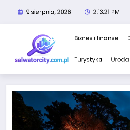
Przejdź
do
9 sierpnia, 2026
2:13:22 PM
treści
Biznes i finanse
Turystyka
Uroda