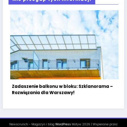
Związki mikoryzowe w ogrodach miejskich – jak
wspierać zieleń w miastach?
Newscrunch - Magazyn i blog
WordPress
Motyw 2026 | Wspierane przez
SpiceThemes