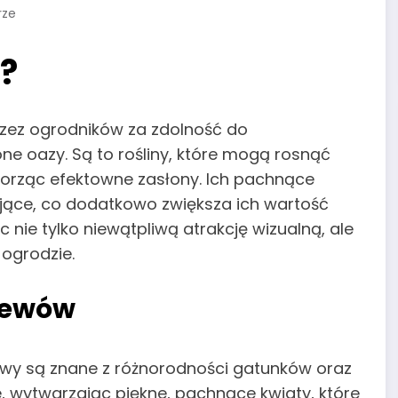
rze
?
rzez ogrodników za zdolność do
ne oazy. Są to rośliny, które mogą rosnąć
worząc efektowne zasłony. Ich pachnące
jące, co dodatkowo zwiększa ich wartość
 nie tylko niewątpliwą atrakcję wizualną, ale
 ogrodzie.
zewów
ewy są znane z różnorodności gatunków oraz
e, wytwarzając piękne, pachnące kwiaty, które