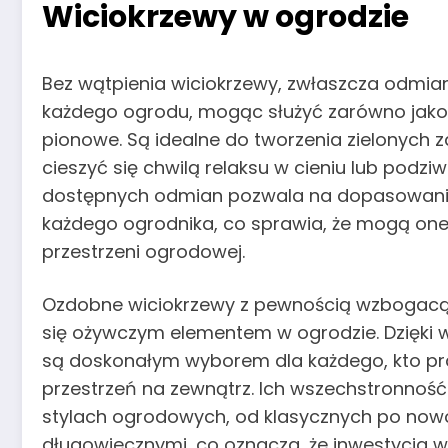
Wiciokrzewy w ogrodzie
Bez wątpienia wiciokrzewy, zwłaszcza odmian
każdego ogrodu, mogąc służyć zarówno jako r
pionowe. Są idealne do tworzenia zielonyc
cieszyć się chwilą relaksu w cieniu lub podzi
dostępnych odmian pozwala na dopasowanie 
każdego ogrodnika, co sprawia, że mogą one
przestrzeni ogrodowej.
Ozdobne wiciokrzewy z pewnością wzbogacą k
się ożywczym elementem w ogrodzie. Dzięki 
są doskonałym wyborem dla każdego, kto pra
przestrzeń na zewnątrz. Ich wszechstronność
stylach ogrodowych, od klasycznych po nowo
długowiecznymi, co oznacza, że inwestycja w i