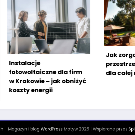
Jak zorganizować
przestrzeń wokół dom
czne dla firm
dla całej rodziny
 – jak obniżyć
rgii
h - Magazyn i blog
WordPress
Motyw 2026 | Wspierane przez
Sp