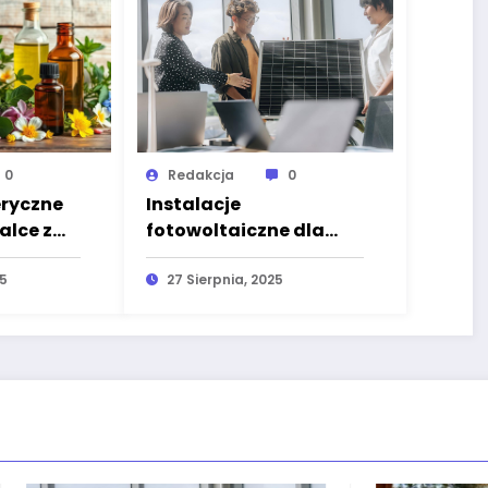
0
Redakcja
0
eryczne
Instalacje
lce z
fotowoltaiczne dla
firm w Krakowie – jak
25
obniżyć koszty energii
27 Sierpnia, 2025