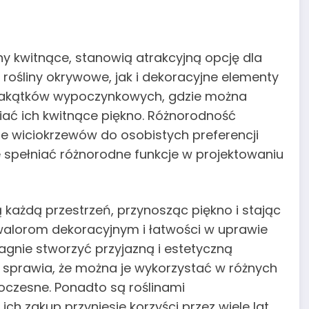
y kwitnące, stanowią atrakcyjną opcję dla
ośliny okrywowe, jak i dekoracyjne elementy
h zakątków wypoczynkowych, gdzie można
wiać ich kwitnące piękno. Różnorodność
wiciokrzewów do osobistych preferencji
 spełniać różnorodne funkcje w projektowaniu
ażdą przestrzeń, przynosząc piękno i stając
walorom dekoracyjnym i łatwości w uprawie
gnie stworzyć przyjazną i estetyczną
 sprawia, że można je wykorzystać w różnych
czesne. Ponadto są roślinami
ch zakup przyniesie korzyści przez wiele lat.