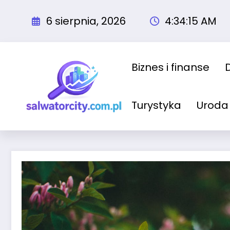
Przejdź
do
6 sierpnia, 2026
4:34:16 AM
treści
Biznes i finanse
Turystyka
Uroda