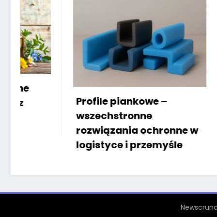
Profile piankowe –
Instalacje
wszechstronne
fotowoltai
rozwiązania ochronne w
w Krakowie
logistyce i przemyśle
koszty ene
Newscrunc