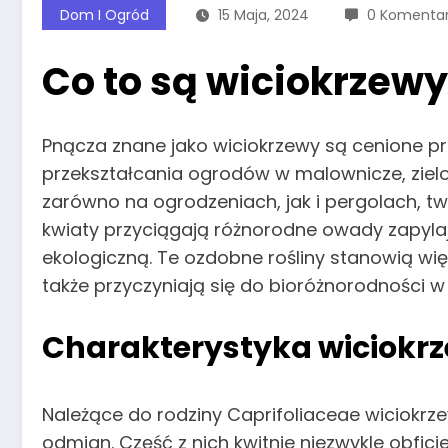
Dom I Ogród
15 Maja, 2024
0 Komenta
Co to są wiciokrzewy
Pnącza znane jako wiciokrzewy są cenione p
przekształcania ogrodów w malownicze, zielo
zarówno na ogrodzeniach, jak i pergolach, t
kwiaty przyciągają różnorodne owady zapyla
ekologiczną. Te ozdobne rośliny stanowią więc
także przyczyniają się do bioróżnorodności w
Charakterystyka wiciokr
Należące do rodziny Caprifoliaceae wiciokrz
odmian. Część z nich kwitnie niezwykle obfici