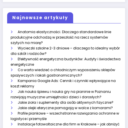
Najnowsze artykuły
Anatomia elastyczności. Dlaczego standardowe linie
produkcyjne odchodzą w przeszłość na rzecz systemów
szytych na miarę?
Wycieczki szkolne 2-3 dniowe – dlaczego to idealny wybór
dla szkół i rodziców?
Efektywność energetyczna budynków: Audyty i świadectwa
energetyczne
Co warto wiedzieć o chłodniczym wyposażeniu sklepów
spożywczych i lokali gastronomicznych?
Kampania Google Ads: Cennik i czynniki wpływające na
koszt reklamy
Jak nauka śpiewu i nauka gry na pianinie w Poznaniu
rozwijają muzyczne umiejętności dzieci i dorosłych?
Jakie zioła i suplementy dla osób aktywnych fizycznie?
Jakie olejki eteryczne pomagają w walce z komarami?
Profile piankowe – wszechstronne rozwiązania ochronne w
logistyce i przemyśle
Instalacje fotowoltaiczne dla firm w Krakowie – jak obniżyć