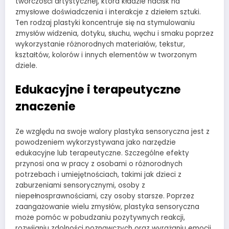
twórczości artystycznej, która kładzie nacisk na
zmysłowe doświadczenia i interakcje z dziełem sztuki.
Ten rodzaj plastyki koncentruje się na stymulowaniu
zmysłów widzenia, dotyku, słuchu, węchu i smaku poprzez
wykorzystanie różnorodnych materiałów, tekstur,
kształtów, kolorów i innych elementów w tworzonym
dziele.
Edukacyjne i terapeutyczne
znaczenie
Ze względu na swoje walory plastyka sensoryczna jest z
powodzeniem wykorzystywana jako narzędzie
edukacyjne lub terapeutyczne. Szczególne efekty
przynosi ona w pracy z osobami o różnorodnych
potrzebach i umiejętnościach, takimi jak dzieci z
zaburzeniami sensorycznymi, osoby z
niepełnosprawnościami, czy osoby starsze. Poprzez
zaangażowanie wielu zmysłów, plastyka sensoryczna
może pomóc w pobudzaniu pozytywnych reakcji,
rozwijaniu zdolności poznawczych oraz wyrażaniu emocji.