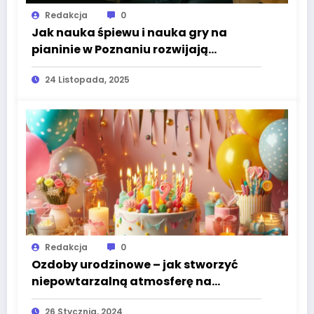
Redakcja
0
Jak nauka śpiewu i nauka gry na
pianinie w Poznaniu rozwijają
muzyczne umiejętności dzieci i
24 Listopada, 2025
dorosłych?
Redakcja
0
Ozdoby urodzinowe – jak stworzyć
niepowtarzalną atmosferę na
imprezie?
26 Stycznia, 2024