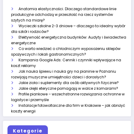
Anatomia elastyczności. Dlaczego standardowe linie
produkcyjne odchodzą w przeszłość na rzecz systemów
szytych na miarę?
Wycieczki szkolne 2-3 dniowe – dlaczego to idealny wybór
dla szkół i rodziców?
Efektywność energetyczna budynków: Audyty i świadectwa
energetyczne
Co warto wiedzieć o chłodniczym wyposażeniu sklepów
spożywczych i lokali gastronomicznych?
Kampania Google Ads: Cennik i czynniki wpływające na
koszt reklamy
Jak nauka śpiewu i nauka gry na pianinie w Poznaniu
rozwijają muzyczne umiejętności dzieci i dorosłych?
Jakie zioła i suplementy dla osób aktywnych fizycznie?
Jakie olejki eteryczne pomagają w walce z komarami?
Profile piankowe – wszechstronne rozwiązania ochronne w
logistyce i przemyśle
Instalacje fotowoltaiczne dla firm w Krakowie – jak obniżyć
koszty energii
Kategorie