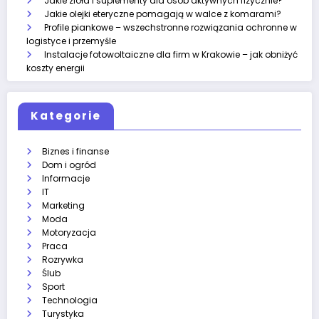
Jakie zioła i suplementy dla osób aktywnych fizycznie?
Jakie olejki eteryczne pomagają w walce z komarami?
Profile piankowe – wszechstronne rozwiązania ochronne w
logistyce i przemyśle
Instalacje fotowoltaiczne dla firm w Krakowie – jak obniżyć
koszty energii
Kategorie
Biznes i finanse
Dom i ogród
Informacje
IT
Marketing
Moda
Motoryzacja
Praca
Rozrywka
Ślub
Sport
Technologia
Turystyka