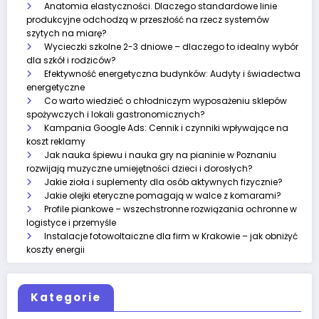
Anatomia elastyczności. Dlaczego standardowe linie
produkcyjne odchodzą w przeszłość na rzecz systemów
szytych na miarę?
Wycieczki szkolne 2-3 dniowe – dlaczego to idealny wybór
dla szkół i rodziców?
Efektywność energetyczna budynków: Audyty i świadectwa
energetyczne
Co warto wiedzieć o chłodniczym wyposażeniu sklepów
spożywczych i lokali gastronomicznych?
Kampania Google Ads: Cennik i czynniki wpływające na
koszt reklamy
Jak nauka śpiewu i nauka gry na pianinie w Poznaniu
rozwijają muzyczne umiejętności dzieci i dorosłych?
Jakie zioła i suplementy dla osób aktywnych fizycznie?
Jakie olejki eteryczne pomagają w walce z komarami?
Profile piankowe – wszechstronne rozwiązania ochronne w
logistyce i przemyśle
Instalacje fotowoltaiczne dla firm w Krakowie – jak obniżyć
koszty energii
Kategorie