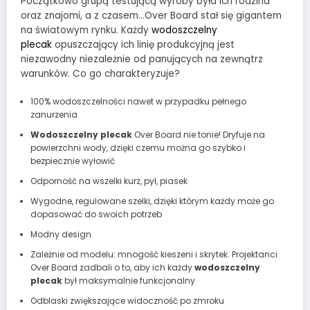
Początkowo grupą testującą wyroby była ich rodzina
oraz znajomi, a z czasem…Over Board stał się gigantem
na światowym rynku. Każdy
wodoszczelny
plecak
opuszczający ich linię produkcyjną jest
niezawodny niezależnie od panujących na zewnątrz
warunków. Co go charakteryzuje?
100% wodoszczelności nawet w przypadku pełnego
zanurzenia
Wodoszczelny plecak
Over Board nie tonie! Dryfuje na
powierzchni wody, dzięki czemu można go szybko i
bezpiecznie wyłowić
Odporność na wszelki kurz, pył, piasek
Wygodne, regulowane szelki, dzięki którym każdy może go
dopasować do swoich potrzeb
Modny design
Zależnie od modelu: mnogość kieszeni i skrytek. Projektanci
Over Board zadbali o to, aby ich każdy
wodoszczelny
plecak
był maksymalnie funkcjonalny
Odblaski zwiększające widoczność po zmroku