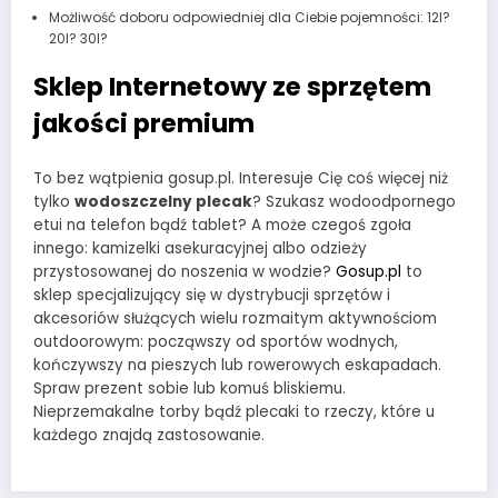
Możliwość doboru odpowiedniej dla Ciebie pojemności: 12l?
20l? 30l?
Sklep Internetowy ze sprzętem
jakości premium
To bez wątpienia gosup.pl. Interesuje Cię coś więcej niż
tylko
wodoszczelny plecak
? Szukasz wodoodpornego
etui na telefon bądź tablet? A może czegoś zgoła
innego: kamizelki asekuracyjnej albo odzieży
przystosowanej do noszenia w wodzie?
Gosup.pl
to
sklep specjalizujący się w dystrybucji sprzętów i
akcesoriów służących wielu rozmaitym aktywnościom
outdoorowym: począwszy od sportów wodnych,
kończywszy na pieszych lub rowerowych eskapadach.
Spraw prezent sobie lub komuś bliskiemu.
Nieprzemakalne torby bądź plecaki to rzeczy, które u
każdego znajdą zastosowanie.