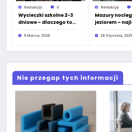
Redakcja
0
Redakcja
Wycieczki szkolne 2-3
Mazury nocleg
dniowe – dlaczego to
jeziorem – naj
idealny wybór dla szkół
miejsce na
i rodziców?
9 Marca, 2026
wypoczynek
29 Stycznia, 202
Nie przegap tych informacji