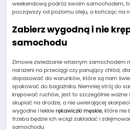
weekendową podróż swoim samochodem, to up
począwszy od poziomu oleju, a kończąc na n
Zabierz wygodną i nie krę
samochodu
Zimowe zwiedzanie własnym samochodem ma b
narażeni na przeciągi czy panujący chłód, 
dopasować do warunków, które są nam świet
spakować do bagażnika. Niemniej strój do s
krępować ruchów, jest to szczególnie ważne
skupiać na drodze, a nie uwierającej skarpec
wygodne i lekkie
rękawiczki męskie
, które ni
trzeba będzie ich wciąż zakładać i zdejmowa
samochodu.