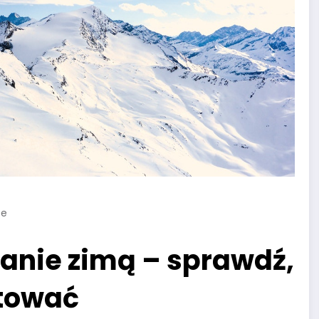
ze
nie zimą – sprawdź,
otować