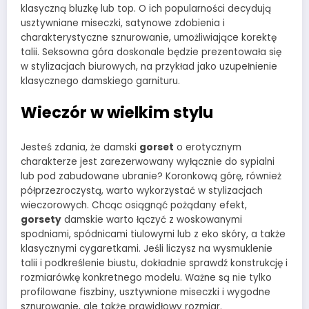
klasyczną bluzkę lub top. O ich popularności decydują
usztywniane miseczki, satynowe zdobienia i
charakterystyczne sznurowanie, umożliwiające korektę
talii. Seksowna góra doskonale będzie prezentowała się
w stylizacjach biurowych, na przykład jako uzupełnienie
klasycznego damskiego garnituru.
Wieczór w wielkim stylu
Jesteś zdania, że damski
gorset
o erotycznym
charakterze jest zarezerwowany wyłącznie do sypialni
lub pod zabudowane ubranie? Koronkową górę, również
półprzezroczystą, warto wykorzystać w stylizacjach
wieczorowych. Chcąc osiągnąć pożądany efekt,
gorsety
damskie warto łączyć z woskowanymi
spodniami, spódnicami tiulowymi lub z eko skóry, a także
klasycznymi cygaretkami. Jeśli liczysz na wysmuklenie
talii i podkreślenie biustu, dokładnie sprawdź konstrukcję i
rozmiarówkę konkretnego modelu. Ważne są nie tylko
profilowane fiszbiny, usztywnione miseczki i wygodne
sznurowanie, ale także prawidłowy rozmiar.