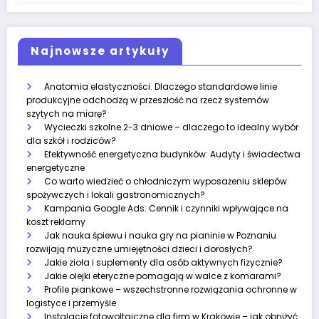
Najnowsze artykuły
Anatomia elastyczności. Dlaczego standardowe linie
produkcyjne odchodzą w przeszłość na rzecz systemów
szytych na miarę?
Wycieczki szkolne 2-3 dniowe – dlaczego to idealny wybór
dla szkół i rodziców?
Efektywność energetyczna budynków: Audyty i świadectwa
energetyczne
Co warto wiedzieć o chłodniczym wyposażeniu sklepów
spożywczych i lokali gastronomicznych?
Kampania Google Ads: Cennik i czynniki wpływające na
koszt reklamy
Jak nauka śpiewu i nauka gry na pianinie w Poznaniu
rozwijają muzyczne umiejętności dzieci i dorosłych?
Jakie zioła i suplementy dla osób aktywnych fizycznie?
Jakie olejki eteryczne pomagają w walce z komarami?
Profile piankowe – wszechstronne rozwiązania ochronne w
logistyce i przemyśle
Instalacje fotowoltaiczne dla firm w Krakowie – jak obniżyć