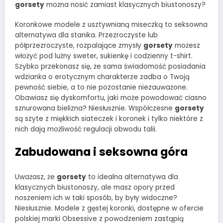
gorsety
można nosić zamiast klasycznych biustonoszy?
Koronkowe modele z usztywnianą miseczką to seksowna
alternatywa dla stanika. Przezroczyste lub
półprzezroczyste, rozpalające zmysły
gorsety
możesz
włożyć pod luźny sweter, sukienkę i codzienny t-shirt.
Szybko przekonasz się, że sama świadomość posiadania
wdzianka o erotycznym charakterze zadba o Twoją
pewność siebie, a to nie pozostanie niezauważone.
Obawiasz się dyskomfortu, jaki może powodować ciasno
sznurowana bielizna? Niesłusznie. Współczesne
gorsety
są szyte z miękkich siateczek i koronek i tylko niektóre z
nich dają możliwość regulacji obwodu talii.
Zabudowana i seksowna góra
Uważasz, że
gorsety
to idealna alternatywa dla
klasycznych biustonoszy, ale masz opory przed
noszeniem ich w taki sposób, by były widoczne?
Niesłusznie. Modele z gęstej koronki, dostępne w ofercie
polskiej marki Obsessive z powodzeniem zastąpią