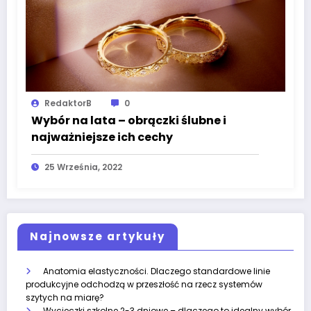
RedaktorB
0
Wybór na lata – obrączki ślubne i
najważniejsze ich cechy
25 Września, 2022
Najnowsze artykuły
Anatomia elastyczności. Dlaczego standardowe linie
produkcyjne odchodzą w przeszłość na rzecz systemów
szytych na miarę?
Wycieczki szkolne 2-3 dniowe – dlaczego to idealny wybór