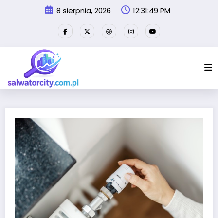
Przejdź
8 sierpnia, 2026
12:31:49 PM
do
treści