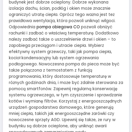
budynek jest dobrze ocieplony. Dobrze wykonana
izolacja dachu, ścian, podłóg i okien może znacznie
ograniczyć utratę ciepła. Oprócz tego ważna jest też
prawidłowa wentylacja, która pozwoli uniknąć wilgoci.
Odpowiednia
pompa obiegowa CO
pozwoli obniżyć
rachunki i zadbać o właściwą temperaturę. Dodatkowo
należy zadbać także o uszczelnienie drzwi i okien – to
zapobiega przeciągom i utracie ciepła. Wybierz
efektywny system grzewczy, taki jak pompa ciepła,
kocioł kondensacyjny lub system ogrzewania
podłogowego. Nowoczesna pompa do pieca może być
także połączona z termostatem z funkcją
programowania, który dostosowuje temperaturę w
różnych godzinach dnia, i może być zdalnie sterowana za
pomocą smartfonów. Zapewnij regularną konserwację
systemu ogrzewczego, w tym czyszczenie i sprawdzanie
kotłów i wymianę filtrów. Korzystaj z energooszczędnych
urządzeń gospodarstwa domowego, które generują
mniej ciepła, takich jak energooszczędne żarówki czy
nowoczesne sprzęty AGD. Upewnij się także, że rury w
budynku są dobrze ocieplone, aby uniknąć awarii