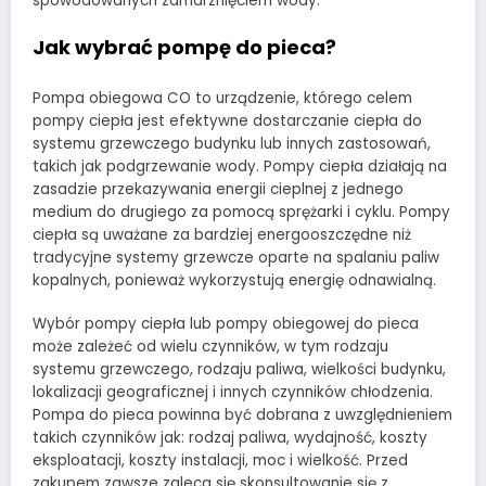
spowodowanych zamarznięciem wody.
Jak wybrać pompę do pieca?
Pompa obiegowa CO to urządzenie, którego celem
pompy ciepła jest efektywne dostarczanie ciepła do
systemu grzewczego budynku lub innych zastosowań,
takich jak podgrzewanie wody. Pompy ciepła działają na
zasadzie przekazywania energii cieplnej z jednego
medium do drugiego za pomocą sprężarki i cyklu. Pompy
ciepła są uważane za bardziej energooszczędne niż
tradycyjne systemy grzewcze oparte na spalaniu paliw
kopalnych, ponieważ wykorzystują energię odnawialną.
Wybór pompy ciepła lub pompy obiegowej do pieca
może zależeć od wielu czynników, w tym rodzaju
systemu grzewczego, rodzaju paliwa, wielkości budynku,
lokalizacji geograficznej i innych czynników chłodzenia.
Pompa do pieca powinna być dobrana z uwzględnieniem
takich czynników jak: rodzaj paliwa, wydajność, koszty
eksploatacji, koszty instalacji, moc i wielkość. Przed
zakupem zawsze zaleca się skonsultowanie się z