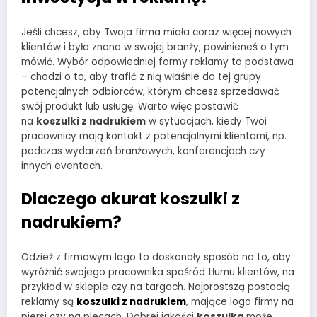
Jeśli chcesz, aby Twoja firma miała coraz więcej nowych
klientów i była znana w swojej branży, powinieneś o tym
mówić. Wybór odpowiedniej formy reklamy to podstawa
– chodzi o to, aby trafić z nią właśnie do tej grupy
potencjalnych odbiorców, którym chcesz sprzedawać
swój produkt lub usługę. Warto więc postawić
na
koszulki z nadrukiem
w sytuacjach, kiedy Twoi
pracownicy mają kontakt z potencjalnymi klientami, np.
podczas wydarzeń branżowych, konferencjach czy
innych eventach.
Dlaczego akurat
koszulki z
nadrukiem?
Odzież z firmowym logo to doskonały sposób na to, aby
wyróżnić swojego pracownika spośród tłumu klientów, na
przykład w sklepie czy na targach. Najprostszą postacią
reklamy są
koszulki z nadrukiem
, mające logo firmy na
piersi czy na plecach. Dobrej jakości
koszulka
może