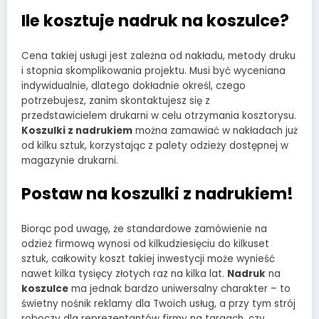
Ile kosztuje
nadruk na koszulce?
Cena takiej usługi jest zależna od nakładu, metody druku
i stopnia skomplikowania projektu. Musi być wyceniana
indywidualnie, dlatego dokładnie określ, czego
potrzebujesz, zanim skontaktujesz się z
przedstawicielem drukarni w celu otrzymania kosztorysu.
Koszulki z nadrukiem
można zamawiać w nakładach już
od kilku sztuk, korzystając z palety odzieży dostępnej w
magazynie drukarni.
Postaw na
koszulki z nadrukiem
!
Biorąc pod uwagę, że standardowe zamówienie na
odzież firmową wynosi od kilkudziesięciu do kilkuset
sztuk, całkowity koszt takiej inwestycji może wynieść
nawet kilka tysięcy złotych raz na kilka lat.
Nadruk
na
koszulce
ma jednak bardzo uniwersalny charakter – to
świetny nośnik reklamy dla Twoich usług, a przy tym strój
roboczy dla reprezentantów firmy na targach, czy