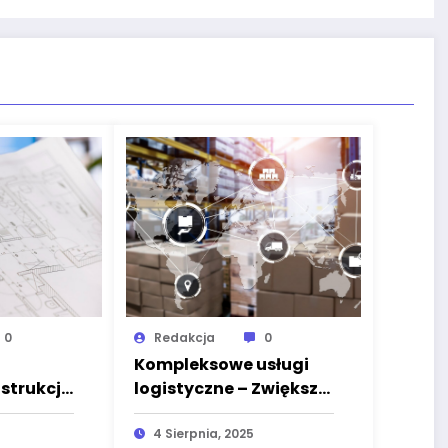
0
Redakcja
0
Kompleksowe usługi
strukcji
logistyczne – Zwiększ
mentami
efektywność swojego
biznesu z ASL
4 Sierpnia, 2025