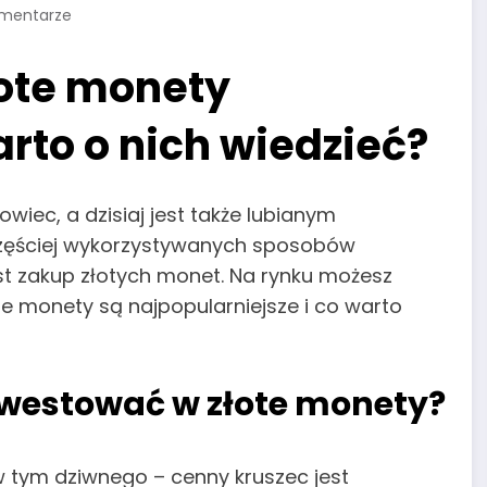
mentarze
łote monety
rto o nich wiedzieć?
iec, a dzisiaj jest także lubianym
częściej wykorzystywanych sposobów
est zakup złotych monet. Na rynku możesz
ote monety są najpopularniejsze i co warto
nwestować w złote monety?
 w tym dziwnego – cenny kruszec jest