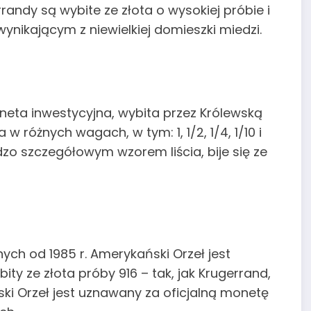
errandy są wybite ze złota o wysokiej próbie i
ynikającym z niewielkiej domieszki miedzi.
neta inwestycyjna, wybita przez Królewską
w różnych wagach, w tym: 1, 1/2, 1/4, 1/10 i
dzo szczegółowym wzorem liścia, bije się ze
ch od 1985 r. Amerykański Orzeł jest
 bity ze złota próby 916 – tak, jak Krugerrand,
ki Orzeł jest uznawany za oficjalną monetę