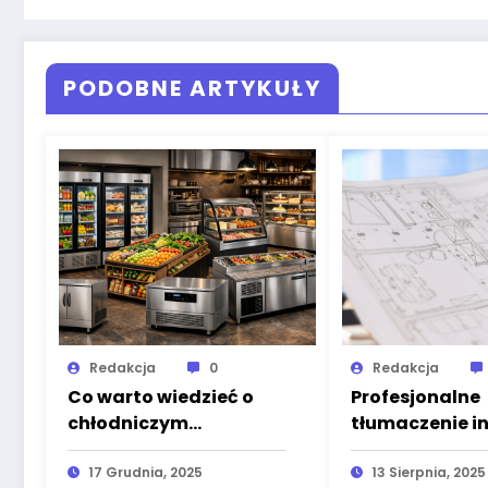
PODOBNE ARTYKUŁY
Redakcja
0
Redakcja
Co warto wiedzieć o
Profesjonalne
chłodniczym
tłumaczenie in
wyposażeniu sklepów
obsługi z ele
spożywczych i lokali
17 Grudnia, 2025
graficznymi –
13 Sierpnia, 2025