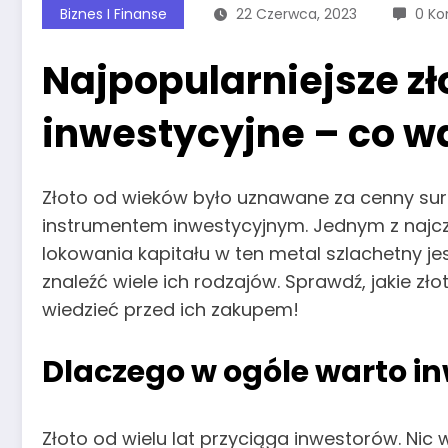
Biznes I Finanse
22 Czerwca, 2023
0 Ko
Najpopularniejsze z
inwestycyjne – co wa
Złoto od wieków było uznawane za cenny surow
instrumentem inwestycyjnym. Jednym z naj
lokowania kapitału w ten metal szlachetny j
znaleźć wiele ich rodzajów. Sprawdź, jakie zł
wiedzieć przed ich zakupem!
Dlaczego w ogóle warto i
Złoto od wielu lat przyciąga inwestorów. Nic