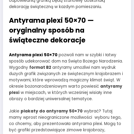
odpowiednią grafiką będą stanowiły doskonałą
dekorację świąteczną w każdym pomieszaniu.
Antyrama plexi 50×70 —
oryginalny sposób na
świąteczne dekoracje
Antyrama plexi
50×70
pozwoli nam w szybki i łatwy
sposób udekorować dom na Święta Bożego Narodzenia.
Wygodny
format B2
antyramy umożliwi nam wydruk
dużych grafik związanych ze świątecznym krajobrazem i
motywami, które wprowadzą magiczny klimat świąt. W
okresie bożonarodzeniowym warto powiesić
antyramy
plexi
w miejscach, w których wcześniej wisiały inne
obrazy o bardziej uniwersalnej tematyce.
Jakie
plakaty do antyramy 50×70
wybrać? Tutaj
mamy wprost nieograniczone możliwości wyboru tego,
co chcemy, aby prezentowała antyrama plexi. Mogą to
być grafiki przedstawiające zimowe krajobrazy,