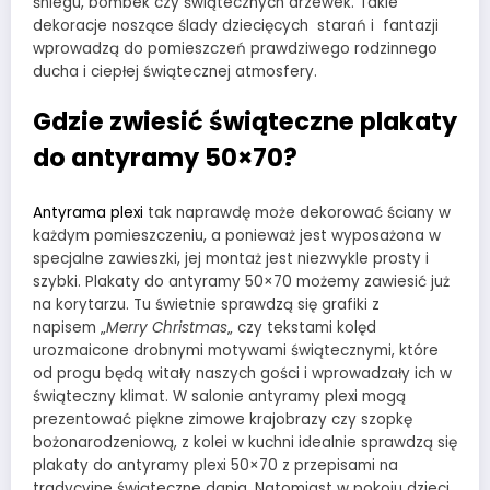
śniegu, bombek czy świątecznych drzewek. Takie
dekoracje noszące ślady dziecięcych starań i fantazji
wprowadzą do pomieszczeń prawdziwego rodzinnego
ducha i ciepłej świątecznej atmosfery.
Gdzie zwiesić świąteczne plakaty
do antyramy 50×70?
Antyrama plexi
tak naprawdę może dekorować ściany w
każdym pomieszczeniu, a ponieważ jest wyposażona w
specjalne zawieszki, jej montaż jest niezwykle prosty i
szybki. Plakaty do antyramy 50×70 możemy zawiesić już
na korytarzu. Tu świetnie sprawdzą się grafiki z
napisem „
Merry Christmas
„ czy tekstami kolęd
urozmaicone drobnymi motywami świątecznymi, które
od progu będą witały naszych gości i wprowadzały ich w
świąteczny klimat. W salonie antyramy plexi mogą
prezentować piękne zimowe krajobrazy czy szopkę
bożonarodzeniową, z kolei w kuchni idealnie sprawdzą się
plakaty do antyramy plexi 50×70 z przepisami na
tradycyjne świąteczne dania. Natomiast w pokoju dzieci