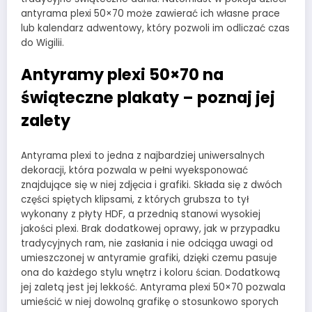
antyrama plexi 50×70 może zawierać ich własne prace
lub kalendarz adwentowy, który pozwoli im odliczać czas
do Wigilii.
Antyramy plexi 50×70 na
świąteczne plakaty – poznaj jej
zalety
Antyrama plexi to jedna z najbardziej uniwersalnych
dekoracji, która pozwala w pełni wyeksponować
znajdujące się w niej zdjęcia i grafiki. Składa się z dwóch
części spiętych klipsami, z których grubsza to tył
wykonany z płyty HDF, a przednią stanowi wysokiej
jakości plexi. Brak dodatkowej oprawy, jak w przypadku
tradycyjnych ram, nie zasłania i nie odciąga uwagi od
umieszczonej w antyramie grafiki, dzięki czemu pasuje
ona do każdego stylu wnętrz i koloru ścian. Dodatkową
jej zaletą jest jej lekkość. Antyrama plexi 50×70 pozwala
umieścić w niej dowolną grafikę o stosunkowo sporych