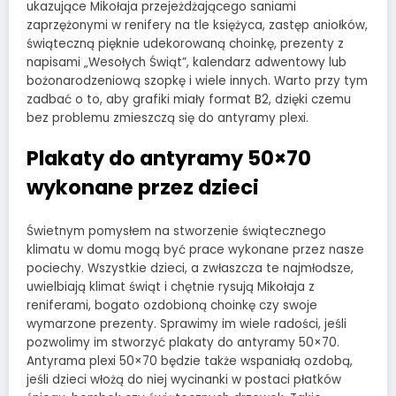
ukazujące Mikołaja przejeżdżającego saniami
zaprzężonymi w renifery na tle księżyca, zastęp aniołków,
świąteczną pięknie udekorowaną choinkę, prezenty z
napisami „Wesołych Świąt”, kalendarz adwentowy lub
bożonarodzeniową szopkę i wiele innych. Warto przy tym
zadbać o to, aby grafiki miały format B2, dzięki czemu
bez problemu zmieszczą się do antyramy plexi.
Plakaty do antyramy 50×70
wykonane przez dzieci
Świetnym pomysłem na stworzenie świątecznego
klimatu w domu mogą być prace wykonane przez nasze
pociechy. Wszystkie dzieci, a zwłaszcza te najmłodsze,
uwielbiają klimat świąt i chętnie rysują Mikołaja z
reniferami, bogato ozdobioną choinkę czy swoje
wymarzone prezenty. Sprawimy im wiele radości, jeśli
pozwolimy im stworzyć plakaty do antyramy 50×70.
Antyrama plexi 50×70 będzie także wspaniałą ozdobą,
jeśli dzieci włożą do niej wycinanki w postaci płatków