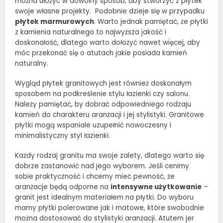
można ułożyć w dowolny sposób, aby stworzyć z płytek
swoje własne projekty. Podobnie dzieje się w przypadku
płytek marmurowych
. Warto jednak pamiętać, że płytki
z kamienia naturalnego to najwyższa jakość i
doskonałość, dlatego warto dołożyć nawet więcej, aby
móc przekonać się o atutach jakie posiada kamień
naturalny.
Wygląd płytek granitowych jest również doskonałym
sposobem na podkreślenie stylu łazienki czy salonu.
Należy pamiętać, by dobrać odpowiedniego rodzaju
kamień do charakteru aranżacji i jej stylistyki. Granitowe
płytki mogą wspaniale uzupełnić nowoczesny i
minimalistyczny styl łazienki.
Każdy rodzaj granitu ma swoje zalety, dlatego warto się
dobrze zastanowić nad jego wyborem. Jeśli cenimy
sobie praktyczność i chcemy mieć pewność, że
aranżacje będą odporne na
intensywne użytkowanie
–
granit jest idealnym materiałem na płytki. Do wyboru
mamy płytki polerowane jak i matowe, które swobodnie
można dostosować do stylistyki aranżacji. Atutem jer