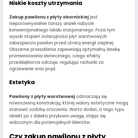
Niskie koszty utrzymania
Zakup pawilonu z płyty obornickiej
jest
nieporównywalnie tańszy aniżeli nabycie
konwencjonalnego lokalu stacjonarnego. Poza tym
wysoki stopień izolacyjności płyt warstwowych
zabezpiecza pawilon przed utratą energii cieplnej.
Obszerne przeszklenia zapewniają optymalną dawkę
promieniowania słonecznego, czego efekty
przedsiębiorca odczuje, regulując rachunki za
ogrzewanie oraz prąd.
Estetyka
Pawilony z płyty warstwowej
odznaczają się
nowoczesną konstrukcją, której walory estetyczne mogą
stanowić ozdobę otoczenia. Warto dodać, iż tego typu
obiekt już z daleka przykuwa uwagę, stając się
widocznym dla potencjalnych klientów.
Czy zakup pawilonu z płyty