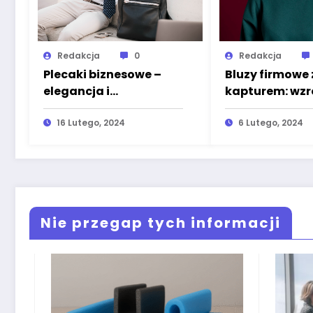
Redakcja
0
Redakcja
Plecaki biznesowe –
Bluzy firmowe 
elegancja i
kapturem: wzr
funkcjonalność w
popularności i
świecie biznesu
16 Lutego, 2024
skuteczne nar
6 Lutego, 2024
promocji
Nie przegap tych informacji