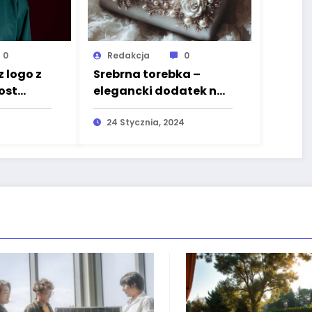
0
Redakcja
0
z logo z
Srebrna torebka –
ost
elegancki dodatek na
wesele
zędzie
24 Stycznia, 2024