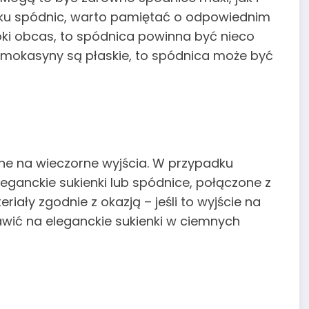
padku spódnic, warto pamiętać o odpowiednim
oki obcas, to spódnica powinna być nieco
li mokasyny są płaskie, to spódnica może być
e na wieczorne wyjścia. W przypadku
leganckie sukienki lub spódnice, połączone z
riały zgodnie z okazją – jeśli to wyjście na
awić na eleganckie sukienki w ciemnych