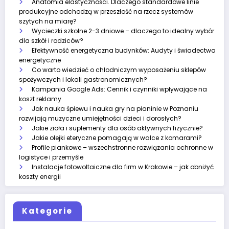
Anatomia elastyczności. Dlaczego standardowe linie
produkcyjne odchodzą w przeszłość na rzecz systemów
szytych na miarę?
Wycieczki szkolne 2-3 dniowe – dlaczego to idealny wybór
dla szkół i rodziców?
Efektywność energetyczna budynków: Audyty i świadectwa
energetyczne
Co warto wiedzieć o chłodniczym wyposażeniu sklepów
spożywczych i lokali gastronomicznych?
Kampania Google Ads: Cennik i czynniki wpływające na
koszt reklamy
Jak nauka śpiewu i nauka gry na pianinie w Poznaniu
rozwijają muzyczne umiejętności dzieci i dorosłych?
Jakie zioła i suplementy dla osób aktywnych fizycznie?
Jakie olejki eteryczne pomagają w walce z komarami?
Profile piankowe – wszechstronne rozwiązania ochronne w
logistyce i przemyśle
Instalacje fotowoltaiczne dla firm w Krakowie – jak obniżyć
koszty energii
Kategorie