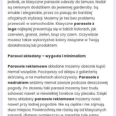
jednak, że klasyczne parasole odeszły do lamusa. Nadal
są cenionym dodatkiem do jesiennej garderoby. Są
smukłe i eleganckie, przez co pasują do bardziej
oficjalnych stylizacji. Możemy je też bez problemu
przewozić w samochodzie. Klasyczne
parasole z
logo
najlepiej prezentują się w takich kolorach, jak
czerwień, granat, zieleń, brąz czy czerń. Oczywiście
możesz także wykorzystać kolory związane w Twoją
działalnością lub produktem.
Parasol składany – wygoda i minimalizm
Parasole reklamowe
składane możemy obecnie kupić
niemal wszędzie. Począwszy od sklepu z galanterią
skórzaną, a na marketach skończywszy.
Parasole z
nadrukiem
widzimy niemal zawsze podczas deszczowej
pogody. Po złożeniu taki parasol możemy bez trudu
schować nawet w niewielkiej torebce czy plecaku. Dzięki
temu składany
parasole reklamowe
możemy nosić
nawet przy ładnej pogodzie. Nie są ciężkie i nie zajmują
dużo miejsca. Powierzchnią nie różnią się od klasycznych
parasoli, dlatego pomieszczą w zasadzie tyle samo