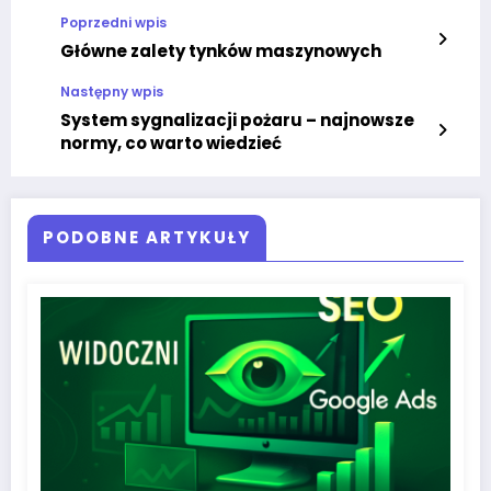
Poprzedni wpis
Główne zalety tynków maszynowych
Następny wpis
System sygnalizacji pożaru – najnowsze
normy, co warto wiedzieć
PODOBNE ARTYKUŁY