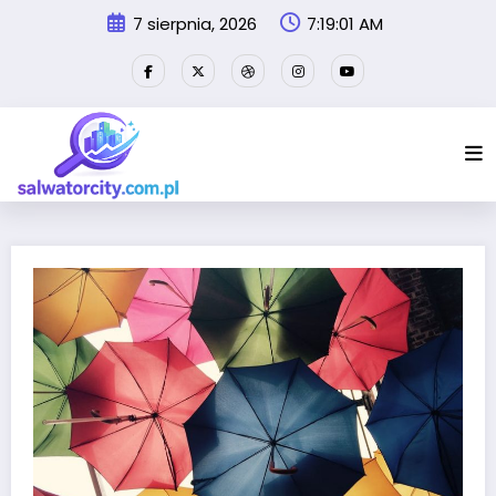
Przejdź
7 sierpnia, 2026
7:19:02 AM
do
treści