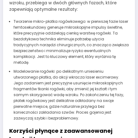
wzroku, przebiega w dwóch głównych fazach, które
zapewniają optymalne rezultaty:
Tworzenie mikro-płatka rogówkowego: w pierwszej fazie laser
femtosekundowy generuje mikroskopijne impulsy świetlne,
które precyzyjnie oddzielają cienką warstwę rogówki. Ta
bezdotykowa technika eliminuje potrzebę użycia
tradycyjnych narzędzi chirurgicznych, co znacząco zwiększa
bezpieczeństwo i minimalizuje ryzyko ewentualnych
komplikacji. Jest to kluczowy element, który wyróżnia tę
metodę.
Modelowanie rogówki: po delikatnym uniesieniu
utworzonego płatka, do akcji wkracza laser excimerowy.
Jego zadaniem jest precyzyjne usunięcie mikroskopijnych
fragmentów tkanki rogówki, aby zmienić jej kształt i tym
samym skorygować wadę wzroku. Po zakończeniu tej fazy,
płatek rogówkowy jest delikatnie odkładany na swoje
pierwotne miejsce, gdzie naturalnie przylega bez
konieczności zakładania szwów. Proces gojenia jest
zazwyczaj szybki i bezproblemowy.
Korzyści płynące z zaawansowanej