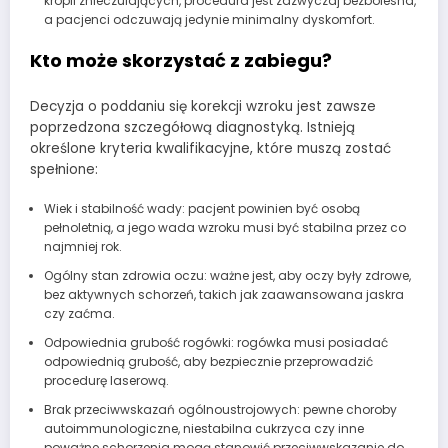
kropli znieczulających, procedura jest zazwyczaj bezbolesna,
a pacjenci odczuwają jedynie minimalny dyskomfort.
Kto może skorzystać z zabiegu?
Decyzja o poddaniu się korekcji wzroku jest zawsze
poprzedzona szczegółową diagnostyką. Istnieją
określone kryteria kwalifikacyjne, które muszą zostać
spełnione:
Wiek i stabilność wady: pacjent powinien być osobą
pełnoletnią, a jego wada wzroku musi być stabilna przez co
najmniej rok.
Ogólny stan zdrowia oczu: ważne jest, aby oczy były zdrowe,
bez aktywnych schorzeń, takich jak zaawansowana jaskra
czy zaćma.
Odpowiednia grubość rogówki: rogówka musi posiadać
odpowiednią grubość, aby bezpiecznie przeprowadzić
procedurę laserową.
Brak przeciwwskazań ogólnoustrojowych: pewne choroby
autoimmunologiczne, niestabilna cukrzyca czy inne
poważne schorzenia mogą stanowić przeciwwskazanie do