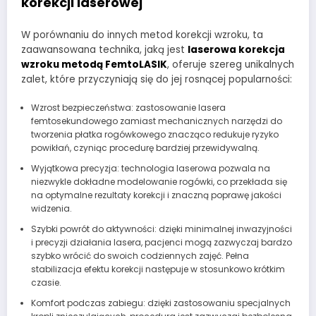
korekcji laserowej
W porównaniu do innych metod korekcji wzroku, ta
zaawansowana technika, jaką jest
laserowa korekcja
wzroku metodą FemtoLASIK
, oferuje szereg unikalnych
zalet, które przyczyniają się do jej rosnącej popularności:
Wzrost bezpieczeństwa: zastosowanie lasera
femtosekundowego zamiast mechanicznych narzędzi do
tworzenia płatka rogówkowego znacząco redukuje ryzyko
powikłań, czyniąc procedurę bardziej przewidywalną.
Wyjątkowa precyzja: technologia laserowa pozwala na
niezwykle dokładne modelowanie rogówki, co przekłada się
na optymalne rezultaty korekcji i znaczną poprawę jakości
widzenia.
Szybki powrót do aktywności: dzięki minimalnej inwazyjności
i precyzji działania lasera, pacjenci mogą zazwyczaj bardzo
szybko wrócić do swoich codziennych zajęć. Pełna
stabilizacja efektu korekcji następuje w stosunkowo krótkim
czasie.
Komfort podczas zabiegu: dzięki zastosowaniu specjalnych