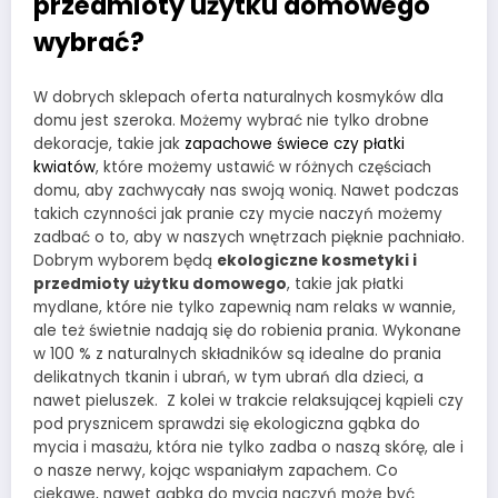
przedmioty użytku domowego
wybrać?
W dobrych sklepach oferta naturalnych kosmyków dla
domu jest szeroka. Możemy wybrać nie tylko drobne
dekoracje, takie jak
zapachowe świece czy płatki
kwiatów
, które możemy ustawić w różnych częściach
domu, aby zachwycały nas swoją wonią. Nawet podczas
takich czynności jak pranie czy mycie naczyń możemy
zadbać o to, aby w naszych wnętrzach pięknie pachniało.
Dobrym wyborem będą
ekologiczne kosmetyki i
przedmioty użytku domowego
, takie jak płatki
mydlane, które nie tylko zapewnią nam relaks w wannie,
ale też świetnie nadają się do robienia prania. Wykonane
w 100 % z naturalnych składników są idealne do prania
delikatnych tkanin i ubrań, w tym ubrań dla dzieci, a
nawet pieluszek. Z kolei w trakcie relaksującej kąpieli czy
pod prysznicem sprawdzi się ekologiczna gąbka do
mycia i masażu, która nie tylko zadba o naszą skórę, ale i
o nasze nerwy, kojąc wspaniałym zapachem. Co
ciekawe, nawet gąbka do mycia naczyń może być