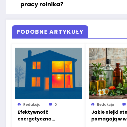
pracy rolnika?
PODOBNE ARTYKUŁY
Redakcja
0
Redakcja
Efektywność
Jakie olejki et
energetyczna
pomagają w wa
budynków: Audyty i
komarami?