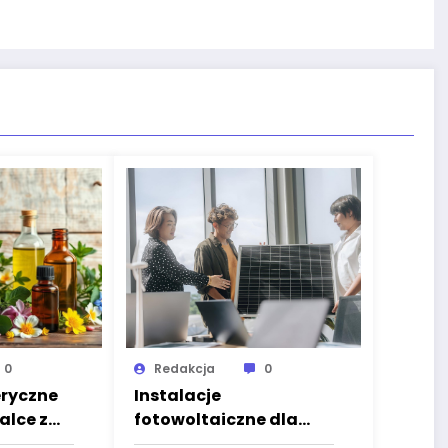
0
Redakcja
0
eryczne
Instalacje
lce z
fotowoltaiczne dla
firm w Krakowie – jak