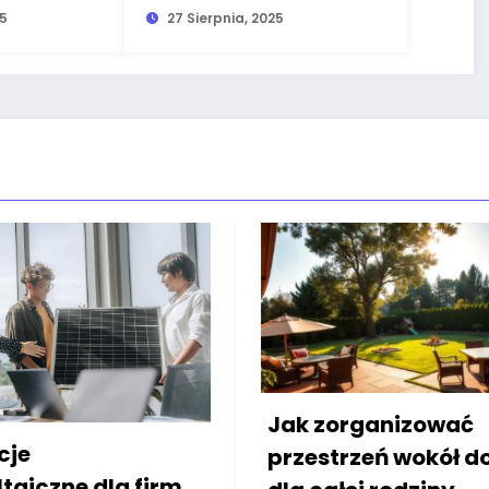
25
obniżyć koszty energii
27 Sierpnia, 2025
Jak zorganizować
Zadaszeni
przestrzeń wokół domu
bloku: Sz