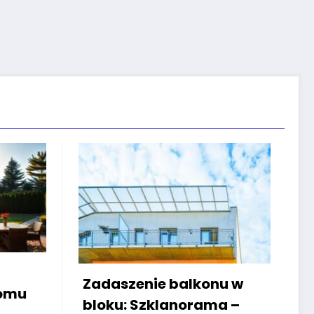
Związki mikoryzowe w
e balkonu w
ogrodach miejskich – 
klanorama –