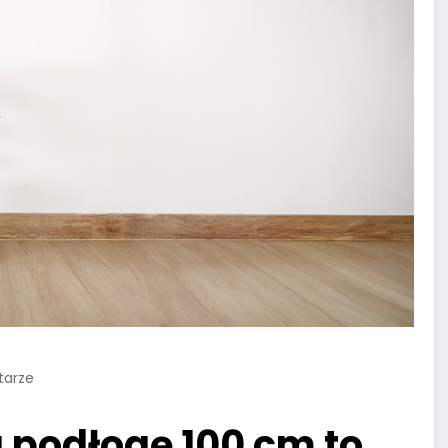
tarze
 podłogę 100 cm to