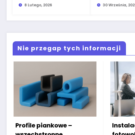
świadectwa
8 Lutego, 2026
30 Września, 20
energetyczne
Nie przegap tych informacji
 –
Instalacje
fotowoltaiczne dla firm