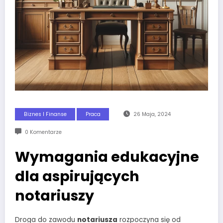
Biznes I Finanse
Praca
26 Maja, 2024
0 Komentarze
Wymagania edukacyjne
dla aspirujących
notariuszy
Droga do zawodu
notariusza
rozpoczyna się od